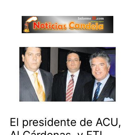
Saltar
al
contenido
El presidente de ACU,
Al Cárdenas, y FTI