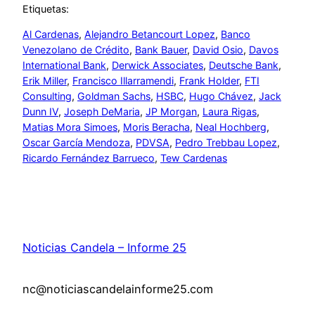
Etiquetas:
Al Cardenas
, 
Alejandro Betancourt Lopez
, 
Banco
Venezolano de Crédito
, 
Bank Bauer
, 
David Osio
, 
Davos
International Bank
, 
Derwick Associates
, 
Deutsche Bank
, 
Erik Miller
, 
Francisco Illarramendi
, 
Frank Holder
, 
FTI
Consulting
, 
Goldman Sachs
, 
HSBC
, 
Hugo Chávez
, 
Jack
Dunn IV
, 
Joseph DeMaria
, 
JP Morgan
, 
Laura Rigas
, 
Matias Mora Simoes
, 
Moris Beracha
, 
Neal Hochberg
, 
Oscar García Mendoza
, 
PDVSA
, 
Pedro Trebbau Lopez
, 
Ricardo Fernández Barrueco
, 
Tew Cardenas
Noticias Candela – Informe 25
nc@noticiascandelainforme25.com