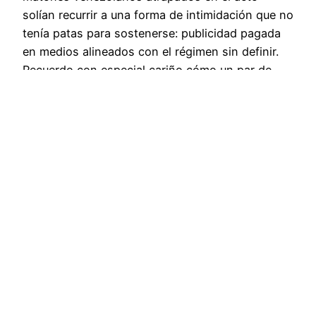
solían recurrir a una forma de intimidación que no
tenía patas para sostenerse: publicidad pagada
en medios alineados con el régimen sin definir.
Recuerdo con especial cariño cómo un par de
ladrones de poca monta de una encuestadora de
‘North…
octubre 3, 2012
Noticias Candela – Informe 25
nc@noticiascandelainforme25.com