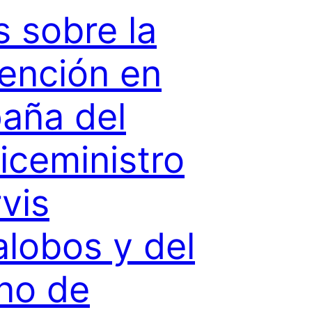
 sobre la
ención en
aña del
iceministro
vis
lalobos y del
no de