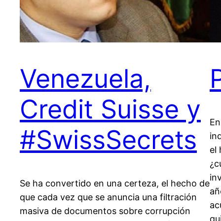
Venezuela,
Credit Suisse y
En
#SwissSecrets
in
el
¿c
in
Se ha convertido en una certeza, el hecho de
añ
que cada vez que se anuncia una filtración
ac
masiva de documentos sobre corrupción
qu