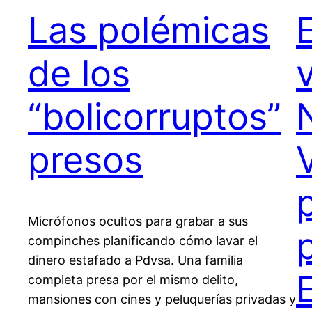
Las polémicas
de los
“bolicorruptos”
presos
Micrófonos ocultos para grabar a sus
compinches planificando cómo lavar el
dinero estafado a Pdvsa. Una familia
completa presa por el mismo delito,
mansiones con cines y peluquerías privadas y