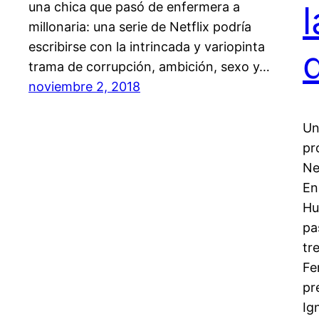
una chica que pasó de enfermera a
millonaria: una serie de Netflix podría
escribirse con la intrincada y variopinta
trama de corrupción, ambición, sexo y…
noviembre 2, 2018
Un
pr
Ne
En
Hu
pa
tr
Fe
pr
Ig