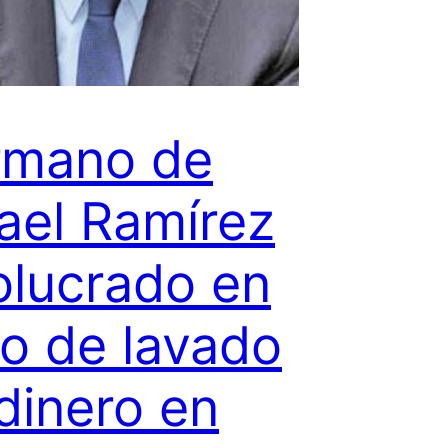
rmano de
ael Ramírez
olucrado en
o de lavado
dinero en