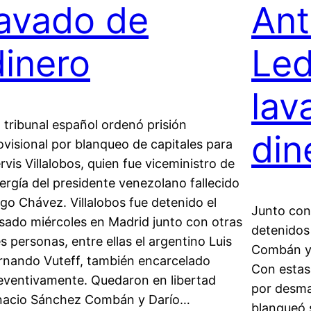
lavado de
Ant
dinero
Le
lav
 tribunal español ordenó prisión
din
ovisional por blanqueo de capitales para
rvis Villalobos, quien fue viceministro de
ergía del presidente venezolano fallecido
go Chávez. Villalobos fue detenido el
Junto con 
sado miércoles en Madrid junto con otras
detenidos
es personas, entre ellas el argentino Luis
Combán y 
rnando Vuteff, también encarcelado
Con estas 
eventivamente. Quedaron en libertad
por desma
nacio Sánchez Combán y Darío…
blanqueó 