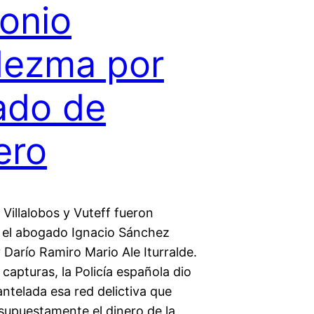
onio
dezma por
ado de
ero
Villalobos y Vuteff fueron
 el abogado Ignacio Sánchez
Darío Ramiro Mario Ale Iturralde.
capturas, la Policía española dio
ntelada esa red delictiva que
supuestamente el dinero de la