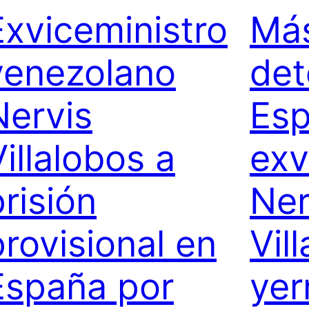
Exviceministro
Más
venezolano
det
Nervis
Esp
Villalobos a
exv
prisión
Ner
provisional en
Vil
España por
yer