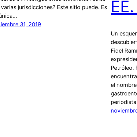
EE.
 varias jurisdicciones? Este sitio puede. Es
 única…
ciembre 31, 2019
Un esquem
descubier
Fidel Ram
expreside
Petróleo, 
encuentra 
el nombre 
gastroente
periodista
noviembre