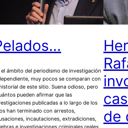
Pelados…
He
Raf
 el ámbito del periodismo de investigación
inv
dependiente, muy pocos se comparan con
 historial de este sitio. Suena odioso, pero
cas
uántos pueden afirmar que las
vestigaciones publicadas a lo largo de los
de 
os han terminado con arrestos,
usaciones, incautaciones, extradiciones,
iebras e investigaciones criminales reales