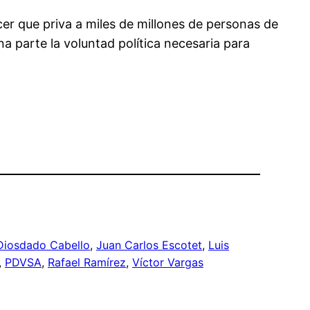
er que priva a miles de millones de personas de
na parte la voluntad política necesaria para
Diosdado Cabello
, 
Juan Carlos Escotet
, 
Luis
, 
PDVSA
, 
Rafael Ramírez
, 
Víctor Vargas