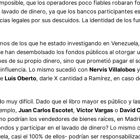
o imposible, que los operadores poco fiables robaran
el lavado de dinero, ya que los bancos participantes 
as legales por sus descuidos. La identidad de los fun
nos de los que he estado investigando en Venezuela,
se han desembolsado los fondos públicos al otorgar u
es de su propio dinero, sino que prometió pagar el s
 influencia. Lo mismo sucedió con
Nervis Villalobos
de
Luis Oberto
, darle X cantidad a Ramírez, en caso 
o muy difícil. Dado que el libro mayor es público y l
jemplo,
Juan Carlos Escotet
,
Víctor Vargas
o
David 
o podrían los vendedores de bienes raíces, en Madrid
fondos y participar en el lavado de dinero? Lo mismo 
ela, casi el 100% de ellos- podrían ser responsabiliz