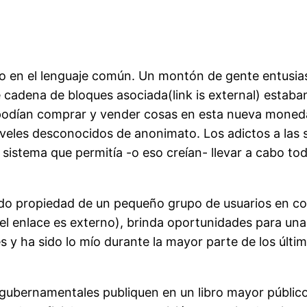
do en el lenguaje común. Un montón de gente entusias
 cadena de bloques asociada(link is external) estaba
es podían comprar y vender cosas en esta nueva mone
veles desconocidos de anonimato. Los adictos a las 
stema que permitía -o eso creían- llevar a cabo todo 
siendo propiedad de un pequeño grupo de usuarios en c
l enlace es externo), brinda oportunidades para una
es y ha sido lo mío durante la mayor parte de los últ
 gubernamentales publiquen en un libro mayor público 