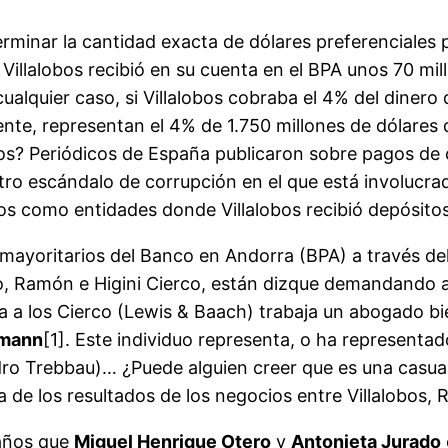
terminar la cantidad exacta de dólares preferenciales
 Villalobos recibió en su cuenta en el BPA unos 70 mil
 cualquier caso, si Villalobos cobraba el 4% del diner
ente, representan el 4% de 1.750 millones de dólares
cos? Periódicos de España publicaron sobre pagos de
ro escándalo de corrupción en el que está involucra
 como entidades donde Villalobos recibió depósitos
mayoritarios del Banco en Andorra (BPA) a través del
o, Ramón e Higini Cierco, están dizque demandando a
a a los Cierco (Lewis & Baach) trabaja un abogado b
mann
[1]. Este individuo representa, o ha representa
ro Trebbau)… ¿Puede alguien creer que es una casuali
 de los resultados de los negocios entre Villalobos,
años que
Miguel Henrique Otero
y
Antonieta Jurado