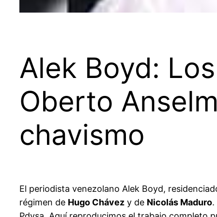
Alek Boyd: Los
Oberto Anselmi
chavismo
El periodista venezolano Alek Boyd, residenciad
régimen de
Hugo Chávez
y de
Nicolás Maduro
.
Pdvsa. Aquí reproducimos el trabajo completo pu