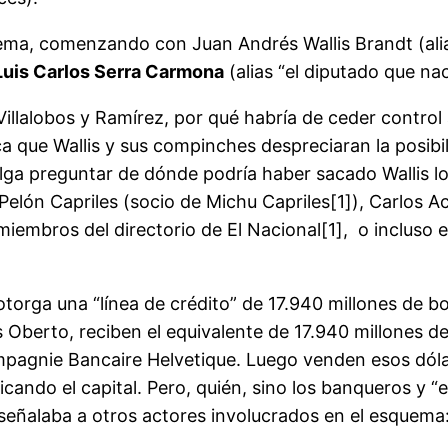
ema, comenzando con Juan Andrés Wallis Brandt (alias
Luis Carlos Serra Carmona
(alias “el diputado que na
n Villalobos y Ramírez, por qué habría de ceder control
ca que Wallis y sus compinches despreciaran la posib
ga preguntar de dónde podría haber sacado Wallis los
Pelón Capriles (socio de Michu Capriles[1]), Carlos
embros del directorio de El Nacional[1], o incluso e
le otorga una “línea de crédito” de 17.940 millones de
os Oberto, reciben el equivalente de 17.940 millones d
mpagnie Bancaire Helvetique. Luego venden esos dól
icando el capital. Pero, quién, sino los banqueros y “
3, señalaba a otros actores involucrados en el esquem