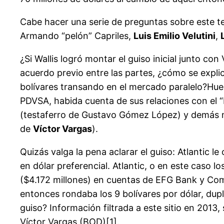
Cabe hacer una serie de preguntas sobre este t
Armando “pelón” Capriles,
Luis Emilio Velutini
,
¿Si Wallis logró montar el guiso inicial junto co
acuerdo previo entre las partes, ¿cómo se expli
bolívares transando en el mercado paralelo?Huel
PDVSA, habida cuenta de sus relaciones con el “
(testaferro de Gustavo Gómez López) y demás mi
de
Víctor Vargas
).
Quizás valga la pena aclarar el guiso: Atlantic 
en dólar preferencial. Atlantic, o en este caso l
($4.172 millones) en cuentas de EFG Bank y Co
entonces rondaba los 9 bolívares por dólar, dupl
guiso? Información filtrada a este sitio en 201
Víctor Vargas (BOD)[1].