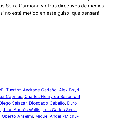
los Serra Carmona y otros directivos de medios
¿si no está metido en éste guiso, que pensará
 «El Tuerto» Andrade Cedeño
, 
Alek Boyd
, 
» Capriles
, 
Charles Henry de Beaumont
, 
Diego Salazar
, 
Diosdado Cabello
, 
Duro
z
, 
Juan Andrés Wallis
, 
Luis Carlos Serra
s Oberto Anselmi
, 
Miguel Ángel «Michu»