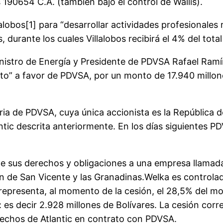
190654 C.A. (también bajo el control de Wallis).
alobos[1] para “desarrollar actividades profesionales 
, durante los cuales Villalobos recibirá el 4% del tota
 Ministro de Energía y Presidente de PDVSA Rafael Ram
édito” a favor de PDVSA, por un monto de 17.940 millo
ia de PDVSA, cuya única accionista es la República de
tic descrita anteriormente. En los días siguientes PD
de sus derechos y obligaciones a una empresa llamada
 de San Vicente y las Granadinas.Welka es controlada
l representa, al momento de la cesión, el 28,5% del m
 es decir 2.928 millones de Bolívares. La cesión corr
rechos de Atlantic en contrato con PDVSA.