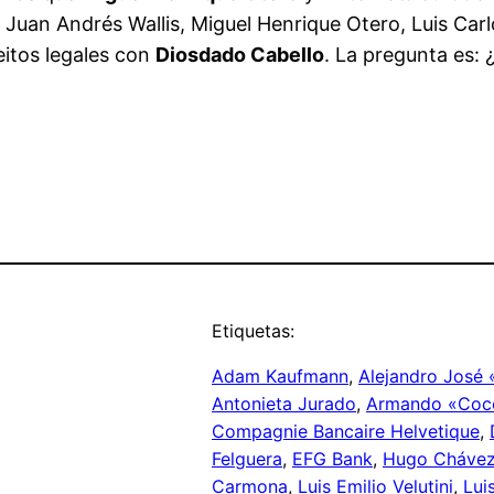
 Juan Andrés Wallis, Miguel Henrique Otero, Luis Car
eitos legales con
Diosdado Cabello
. La pregunta es: 
Etiquetas:
Adam Kaufmann
, 
Alejandro José
Antonieta Jurado
, 
Armando «Coco
Compagnie Bancaire Helvetique
, 
Felguera
, 
EFG Bank
, 
Hugo Cháve
Carmona
, 
Luis Emilio Velutini
, 
Lui