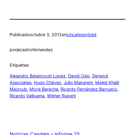
Publicado
octubre 3, 2012
en
Uncategorized
por
jecastrofernandez
Etiquetas:
Alejandro Betancourt Lopez
, 
David Osio
, 
Derwick
Associates
, 
Hugo Chávez
, 
Julio Makarem
, 
Majed Khalil
Majzoub
, 
Moris Beracha
, 
Ricardo Fernández Barrueco
, 
Ricardo Valbuena
, 
Wilmer Ruperti
Noticias Candela – Informe 25