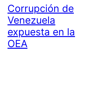
Corrupción de
Venezuela
expuesta en la
OEA
Ayer tuve la oportunidad de participar en calidad
de experto en una conferencia sobre la
corrupción en Venezuela en la OEA. No todos los
días se ventilan estos temas en instituciones de
ese tipo. Por mucho que quise estar presente, y a
pesar de haber sido invitado por la oficina del
Secretario General Luis Almagro, no…
marzo 2, 2018