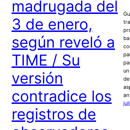
madrugada del
Gu
3 de enero,
tr
pr
según reveló a
ba
co
TIME / Su
pa
pa
un
versión
de
as
contradice los
an
ju
registros de