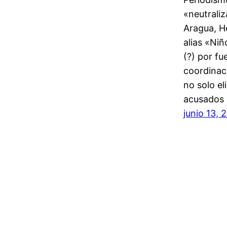
«neutraliz
Aragua, H
alias «Niñ
(?) por fu
coordinac
no solo el
acusados 
junio 13, 