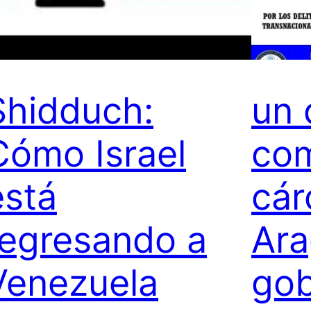
Shidduch:
un 
Cómo Israel
com
está
cár
regresando a
Ara
Venezuela
gob