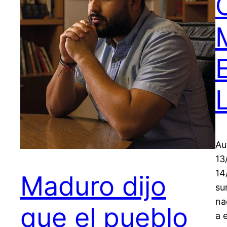
Au
13
14
Maduro dijo
su
na
que el pueblo
a 