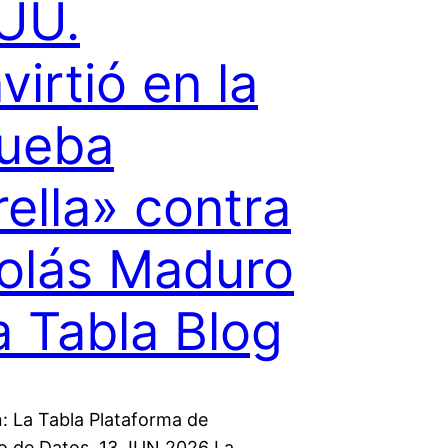
UU.
virtió en la
ueba
rella» contra
olás Maduro
a Tabla Blog
: La Tabla Plataforma de
o de Datos. 13 JUN 2026 La