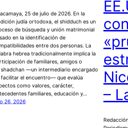
EE.
acamaya, 25 de julio de 2026. En la
con
adición judía ortodoxa, el shidduch es un
oceso de búsqueda y unión matrimonial
«pr
sado en la identificación de
mpatibilidades entre dos personas. La
est
labra hebrea tradicionalmente implica la
rticipación de familiares, amigos o
 shadchan —un intermediario encargado
Nic
 facilitar el encuentro— que evalúa
pectos como valores, carácter,
– L
tecedentes familiares, educación y…
lio 26, 2026
Redacción
Periodism