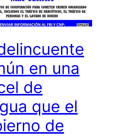
delincuente
ún en una
cel de
gua que el
ierno de