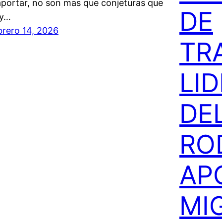
aportar, no son mas que conjeturas que
DE
y…
brero 14, 2026
TR
LI
DE
RO
AP
MI