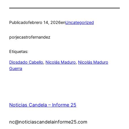
Publicado
febrero 14, 2026
en
Uncategorized
por
jecastrofernandez
Etiquetas:
Diosdado Cabello
, 
Nicolás Maduro
, 
Nicolás Maduro
Guerra
Noticias Candela – Informe 25
nc@noticiascandelainforme25.com