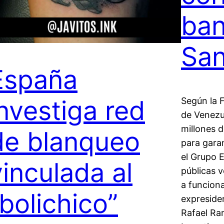
ban
San
España
investiga red
Según la F
de Venezue
millones 
de blanqueo
para garan
el Grupo 
vinculada al
públicas 
a funciona
“bolichico”
expreside
Rafael Ra