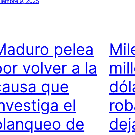
ciembre 9, 2025
Maduro pelea
Mil
or volver a la
mil
causa que
dól
nvestiga el
rob
blanqueo de
dej