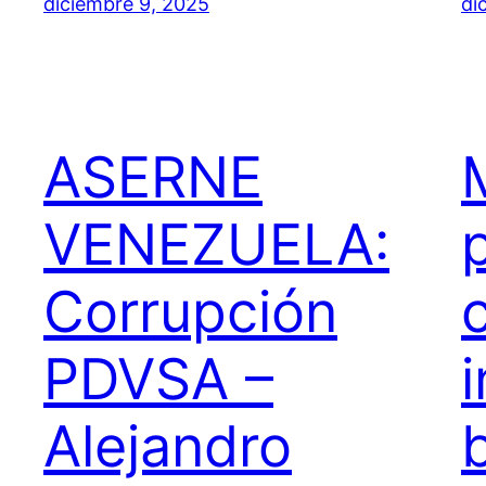
diciembre 9, 2025
di
ASERNE
VENEZUELA:
p
Corrupción
PDVSA –
i
Alejandro