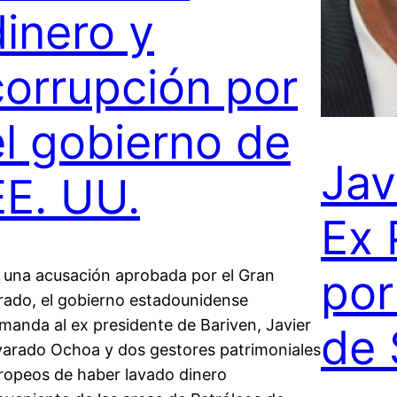
dinero y
corrupción por
el gobierno de
Jav
EE. UU.
Ex
por
 una acusación aprobada por el Gran
rado, el gobierno estadounidense
manda al ex presidente de Bariven, Javier
de 
varado Ochoa y dos gestores patrimoniales
ropeos de haber lavado dinero