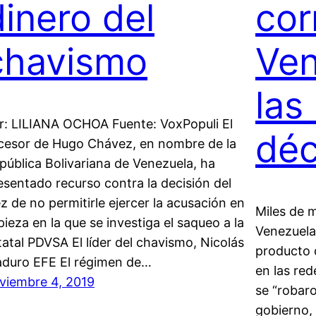
dinero del
cor
chavismo
Ven
las
r: LILIANA OCHOA Fuente: VoxPopuli El
dé
cesor de Hugo Chávez, en nombre de la
pública Bolivariana de Venezuela, ha
esentado recurso contra la decisión del
ez de no permitirle ejercer la acusación en
Miles de m
 pieza en la que se investiga el saqueo a la
Venezuela
tatal PDVSA El líder del chavismo, Nicolás
producto 
duro EFE El régimen de…
en las re
viembre 4, 2019
se “robar
gobierno,