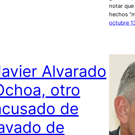
notar que 
hechos “m
octubre 1
Javier Alvarado
Ochoa, otro
acusado de
lavado de