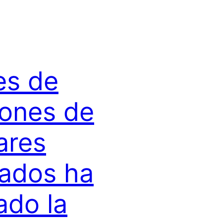
es de
lones de
ares
ados ha
ado la