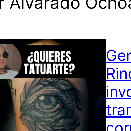
r Alvarado Ocho
Gen
Rin
inv
tra
cor