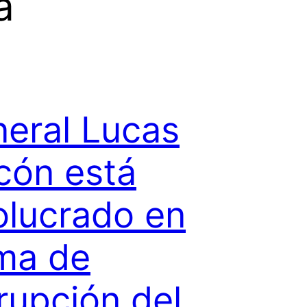
a
eral Lucas
cón está
olucrado en
ma de
rupción del