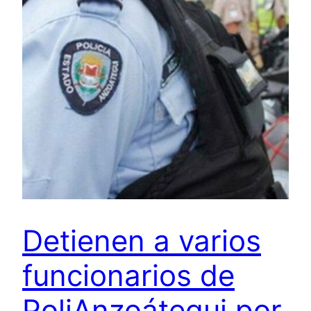
Detienen a varios
funcionarios de
PoliAnzoátegui por