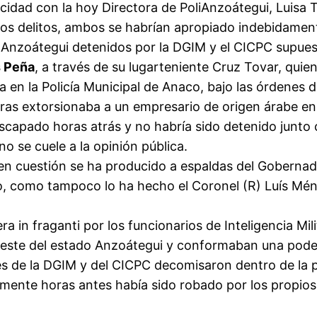
cidad con la hoy Directora de PoliAnzoátegui, Luisa
sos delitos, ambos se habrían apropiado indebidament
do Anzoátegui detenidos por la DGIM y el CICPC supues
s Peña
, a través de su lugarteniente Cruz Tovar, quie
 en la Policía Municipal de Anaco, bajo las órdenes 
ras extorsionaba a un empresario de origen árabe en 
escapado horas atrás y no habría sido detenido junto
 se cuele a la opinión pública.
n en cuestión se ha producido a espaldas del Goberna
, como tampoco lo ha hecho el Coronel (R) Luís Mé
in fraganti por los funcionarios de Inteligencia Milita
 oeste del estado Anzoátegui y conformaban una poder
es de la DGIM y del CICPC decomisaron dentro de la p
te horas antes había sido robado por los propios fun