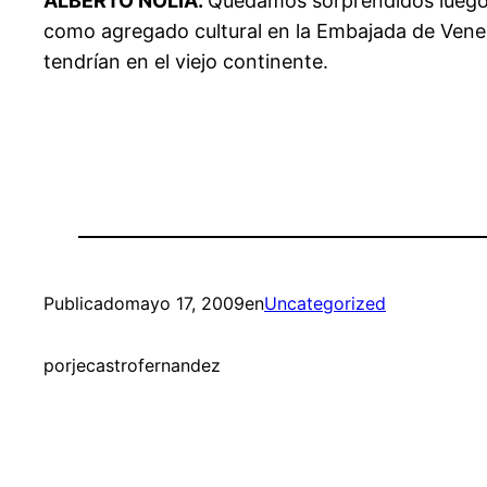
ALBERTO NOLIA.
Quedamos sorprendidos luego
como agregado cultural en la Embajada de Venez
tendrían en el viejo continente.
Publicado
mayo 17, 2009
en
Uncategorized
por
jecastrofernandez