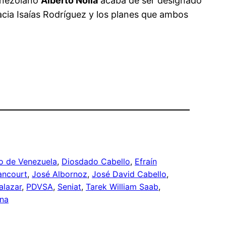
enezolano
Alberto Nolia
acaba de ser designado
cia Isaías Rodríguez y los planes que ambos
o de Venezuela
, 
Diosdado Cabello
, 
Efraín
ancourt
, 
José Albornoz
, 
José David Cabello
, 
alazar
, 
PDVSA
, 
Seniat
, 
Tarek William Saab
, 
ana