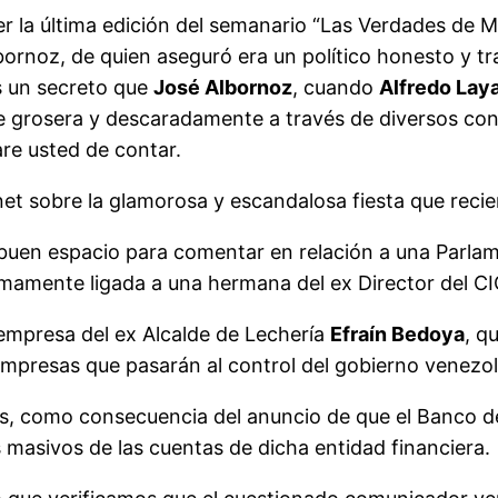
eer la última edición del semanario “Las Verdades de 
ornoz, de quien aseguró era un político honesto y t
es un secreto que
José Albornoz
, cuando
Alfredo Lay
 grosera y descaradamente a través de diversos contra
are usted de contar.
t sobre la glamorosa y escandalosa fiesta que recie
uen espacio para comentar en relación a una Parlame
imamente ligada a una hermana del ex Director del 
 empresa del ex Alcalde de Lechería
Efraín Bedoya
, q
 empresas que pasarán al control del gobierno venezo
ías, como consecuencia del anuncio de que el Banco 
masivos de las cuentas de dicha entidad financiera.