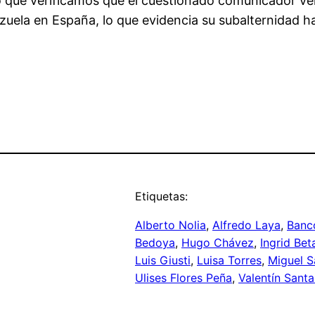
 que verificamos que el cuestionado comunicador v
uela en España, lo que evidencia su subalternidad ha
Etiquetas:
Alberto Nolia
, 
Alfredo Laya
, 
Banc
Bedoya
, 
Hugo Chávez
, 
Ingrid Bet
Luis Giusti
, 
Luisa Torres
, 
Miguel S
Ulises Flores Peña
, 
Valentín Sant