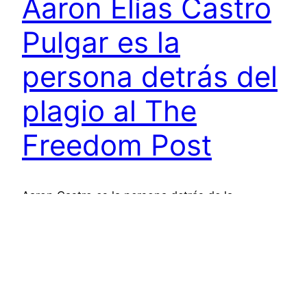
Aaron Elías Castro
Pulgar es la
persona detrás del
plagio al The
Freedom Post
Aaron Castro es la persona detrás de la
usurpación tanto de la identidad del The
Freedom Post como de la de sus integrantes.
¿Quien es Aaron Castro Pulgar? Aaron Elías
Castro Pulgar se presenta como coach
motivacional y de “Desarrollo personal”, que “guía
a las personas a alcanzar sus objetivos” mientras