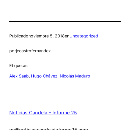
Publicado
noviembre 5, 2018
en
Uncategorized
por
jecastrofernandez
Etiquetas:
Alex Saab
, 
Hugo Chávez
, 
Nicolás Maduro
Noticias Candela – Informe 25
nc@noticiascandelainforme25.com