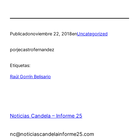
Publicado
noviembre 22, 2018
en
Uncategorized
por
jecastrofernandez
Etiquetas:
Raúl Gorrín Belisario
Noticias Candela – Informe 25
nc@noticiascandelainforme25.com