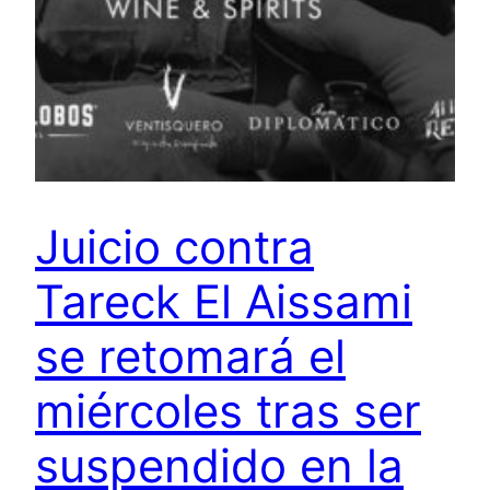
Juicio contra
Tareck El Aissami
se retomará el
miércoles tras ser
suspendido en la