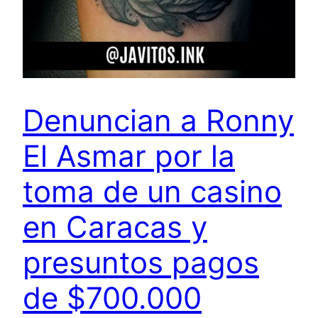
Denuncian a Ronny
El Asmar por la
toma de un casino
en Caracas y
presuntos pagos
de $700.000