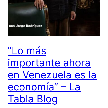
“Lo más
importante ahora
en Venezuela es la
economía” – La
Tabla Blog