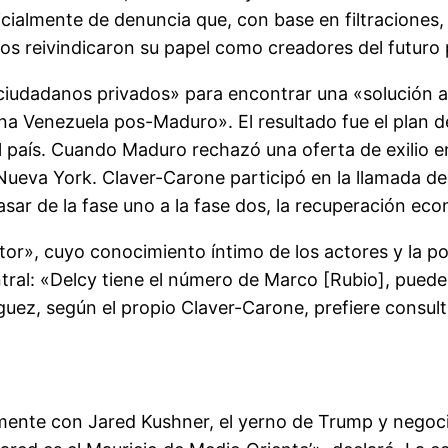
icialmente de denuncia que, con base en filtraciones
bos reivindicaron su papel como creadores del futuro 
dadanos privados» para encontrar una «solución al 
a Venezuela pos-Maduro». El resultado fue el plan de
l país. Cuando Maduro rechazó una oferta de exilio 
e Nueva York. Claver-Carone participó en la llamada d
ar de la fase uno a la fase dos, la recuperación ec
or», cuyo conocimiento íntimo de los actores y la po
al: «Delcy tiene el número de Marco [Rubio], pueden 
ez, según el propio Claver-Carone, prefiere consulta
ente con Jared Kushner, el yerno de Trump y negocia