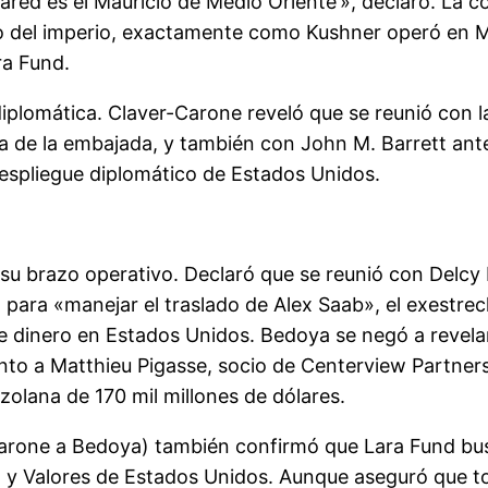
ared es el Mauricio de Medio Oriente’», declaró. La c
rio del imperio, exactamente como Kushner operó en M
ra Fund.
 diplomática. Claver-Carone reveló que se reunió con 
ra de la embajada, y también con John M. Barrett an
despliegue diplomático de Estados Unidos.
su brazo operativo. Declaró que se reunió con Delcy 
 para «manejar el traslado de Alex Saab», el exestr
 dinero en Estados Unidos. Bedoya se negó a revelar 
junto a Matthieu Pigasse, socio de Centerview Partner
olana de 170 mil millones de dólares.
Carone a Bedoya) también confirmó que Lara Fund bus
 y Valores de Estados Unidos. Aunque aseguró que tod