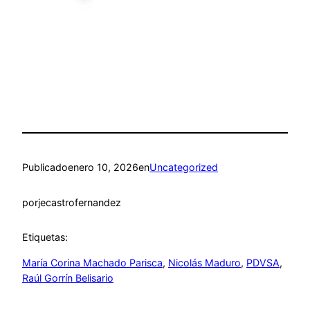
Navegación
de
entradas
Publicado
enero 10, 2026
en
Uncategorized
por
jecastrofernandez
Etiquetas:
María Corina Machado Parisca​
, 
Nicolás Maduro
, 
PDVSA
, 
Raúl Gorrín Belisario