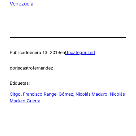
Venezuela
Publicado
enero 13, 2019
en
Uncategorized
por
jecastrofernandez
Etiquetas:
Citgo
, 
Francisco Rangel Gómez
, 
Nicolás Maduro
, 
Nicolás
Maduro Guerra