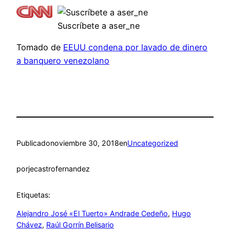
Suscríbete a aser_ne
Tomado de
EEUU condena por lavado de dinero
a banquero venezolano
Publicado
noviembre 30, 2018
en
Uncategorized
por
jecastrofernandez
Etiquetas:
Alejandro José «El Tuerto» Andrade Cedeño
, 
Hugo
Chávez
, 
Raúl Gorrín Belisario