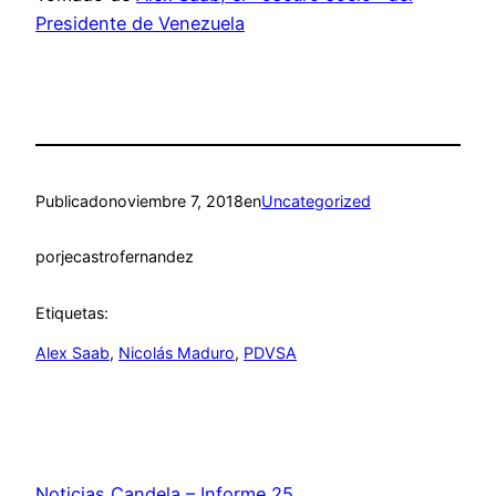
Presidente de Venezuela
Publicado
noviembre 7, 2018
en
Uncategorized
por
jecastrofernandez
Etiquetas:
Alex Saab
, 
Nicolás Maduro
, 
PDVSA
Noticias Candela – Informe 25