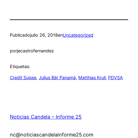
Publicado
julio 26, 2018
en
Uncategorized
por
jecastrofernandez
Etiquetas:
Credit Suisse
, 
Julius Bär Panamá
, 
Matthias Krull
, 
PDVSA
Noticias Candela – Informe 25
nc@noticiascandelainforme25.com