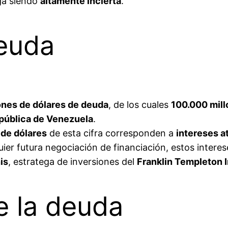
ga siendo
altamente incierta
.
deuda
ones de dólares de deuda
, de los cuales
100.000 mil
pública de Venezuela
.
 de dólares
de esta cifra corresponden a
intereses a
ier futura negociación de financiación, estos inter
is
, estratega de inversiones del
Franklin Templeton I
e la deuda