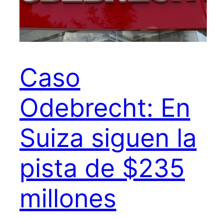
Caso
Odebrecht: En
Suiza siguen la
pista de $235
millones