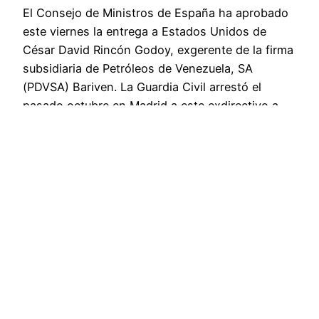
El Consejo de Ministros de España ha aprobado
este viernes la entrega a Estados Unidos de
César David Rincón Godoy, exgerente de la firma
subsidiaria de Petróleos de Venezuela, SA
(PDVSA) Bariven. La Guardia Civil arrestó el
pasado octubre en Madrid a este exdirectivo a
petición de un tribunal de Texas que indaga una
causa…
enero 12, 2018
Noticias Candela – Informe 25