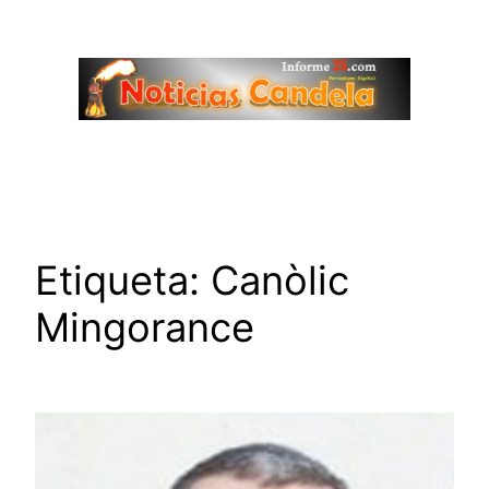
Saltar
al
contenido
Etiqueta:
Canòlic
Mingorance