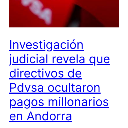
Investigación
judicial revela que
directivos de
Pdvsa ocultaron
pagos millonarios
en Andorra