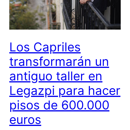
Los Capriles
transformarán un
antiguo taller en
Legazpi para hacer
pisos de 600.000
euros