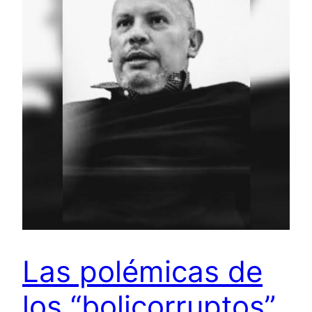
Las polémicas de
los “bolicorruptos”