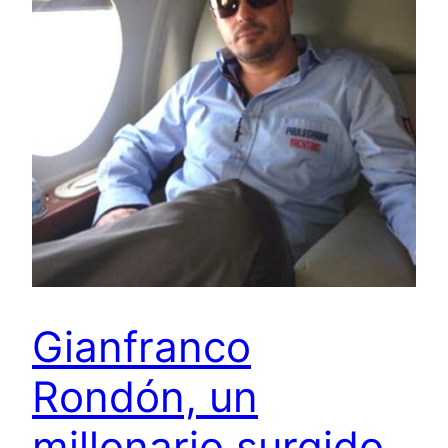
Gianfranco
Rondón, un
millonario surgido