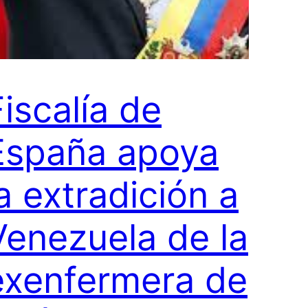
Fiscalía de
España apoya
la extradición a
Venezuela de la
exenfermera de