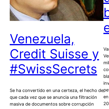
Venezuela,
Credit Suisse y
Va
Ve
mi
#SwissSecrets
co
bl
in
pe
Se ha convertido en una certeza, el hecho de
en
que cada vez que se anuncia una filtración
20
masiva de documentos sobre corrupción