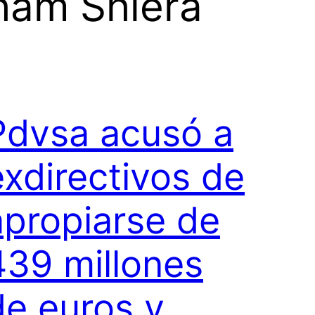
ham Shiera
Pdvsa acusó a
exdirectivos de
apropiarse de
439 millones
de euros y