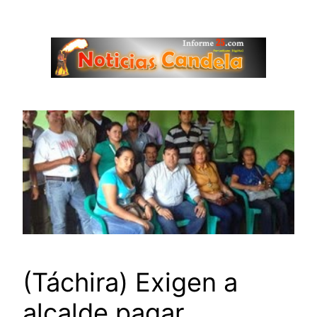
Saltar
al
contenido
(Táchira) Exigen a
alcalde pagar