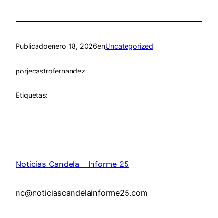
Publicado
enero 18, 2026
en
Uncategorized
por
jecastrofernandez
Etiquetas:
Noticias Candela – Informe 25
nc@noticiascandelainforme25.com