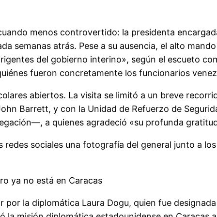
 cuando menos controvertido: la presidenta encargad
unciada semanas atrás. Pese a su ausencia, el alto ma
irigentes del gobierno interino», según el escueto co
quiénes fueron concretamente los funcionarios venez
ares abiertos. La visita se limitó a un breve recor
ohn Barrett, y con la Unidad de Refuerzo de Segurida
legación—, a quienes agradeció «su profunda gratitud
 redes sociales una fotografía del general junto a lo
ero ya no está en Caracas
rior por la diplomática Laura Dogu, quien fue design
ió la misión diplomática estadounidense en Caracas a