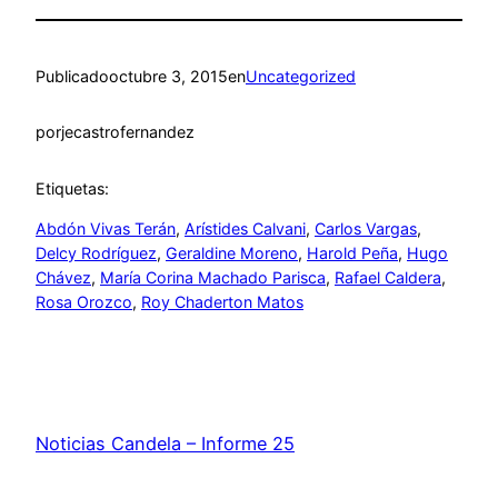
Publicado
octubre 3, 2015
en
Uncategorized
por
jecastrofernandez
Etiquetas:
Abdón Vivas Terán
, 
Arístides Calvani
, 
Carlos Vargas
, 
Delcy Rodríguez
, 
Geraldine Moreno
, 
Harold Peña
, 
Hugo
Chávez
, 
María Corina Machado Parisca​
, 
Rafael Caldera
, 
Rosa Orozco
, 
Roy Chaderton Matos
Noticias Candela – Informe 25