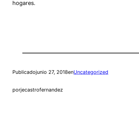
hogares.
Publicado
junio 27, 2018
en
Uncategorized
por
jecastrofernandez