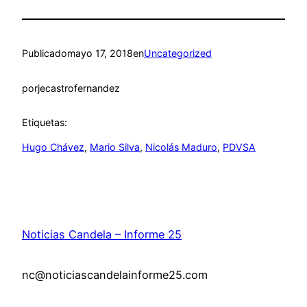
Publicado
mayo 17, 2018
en
Uncategorized
por
jecastrofernandez
Etiquetas:
Hugo Chávez
, 
Mario Silva
, 
Nicolás Maduro
, 
PDVSA
Noticias Candela – Informe 25
nc@noticiascandelainforme25.com