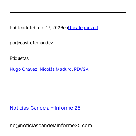
Publicado
febrero 17, 2026
en
Uncategorized
por
jecastrofernandez
Etiquetas:
Hugo Chávez
, 
Nicolás Maduro
, 
PDVSA
Noticias Candela – Informe 25
nc@noticiascandelainforme25.com