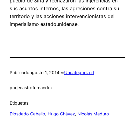
pueblo de Siria y rechazaron las injerencias en
sus asuntos internos, las agresiones contra su
territorio y las acciones intervencionistas del
imperialismo estadounidense.
Publicado
agosto 1, 2014
en
Uncategorized
por
jecastrofernandez
Etiquetas:
Diosdado Cabello
, 
Hugo Chávez
, 
Nicolás Maduro