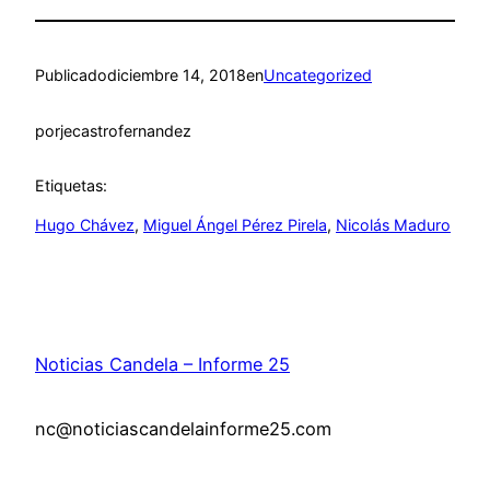
Publicado
diciembre 14, 2018
en
Uncategorized
por
jecastrofernandez
Etiquetas:
Hugo Chávez
, 
Miguel Ángel Pérez Pirela
, 
Nicolás Maduro
Noticias Candela – Informe 25
nc@noticiascandelainforme25.com