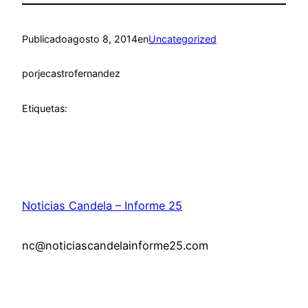
Publicado
agosto 8, 2014
en
Uncategorized
por
jecastrofernandez
Etiquetas:
Noticias Candela – Informe 25
nc@noticiascandelainforme25.com