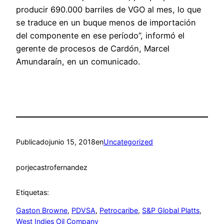
producir 690.000 barriles de VGO al mes, lo que
se traduce en un buque menos de importación
del componente en ese período”, informó el
gerente de procesos de Cardón, Marcel
Amundaraín, en un comunicado.
Publicado
junio 15, 2018
en
Uncategorized
por
jecastrofernandez
Etiquetas:
Gaston Browne
, 
PDVSA
, 
Petrocaribe
, 
S&P Global Platts
, 
West Indies Oil Company