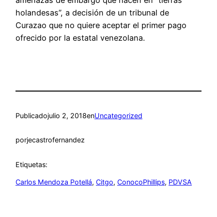
amenazas de embargo que hacen en “tierras
holandesas”, a decisión de un tribunal de
Curazao que no quiere aceptar el primer pago
ofrecido por la estatal venezolana.
Publicado
julio 2, 2018
en
Uncategorized
por
jecastrofernandez
Etiquetas:
Carlos Mendoza Potellá
, 
Citgo
, 
ConocoPhillips
, 
PDVSA