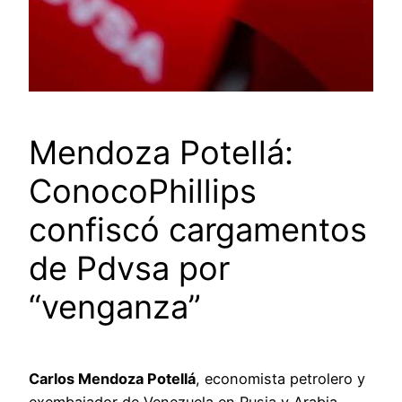
Mendoza Potellá:
ConocoPhillips
confiscó cargamentos
de Pdvsa por
“venganza”
Carlos Mendoza Potellá
, economista petrolero y
exembajador de Venezuela en Rusia y Arabia