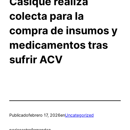
Casique realiza
colecta para la
compra de insumos y
medicamentos tras
sufrir ACV
Publicado
febrero 17, 2026
en
Uncategorized
por
jecastrofernandez