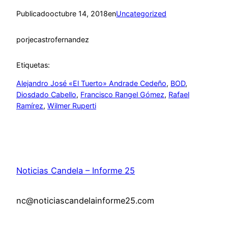
Publicado
octubre 14, 2018
en
Uncategorized
por
jecastrofernandez
Etiquetas:
Alejandro José «El Tuerto» Andrade Cedeño
, 
BOD
, 
Diosdado Cabello
, 
Francisco Rangel Gómez
, 
Rafael
Ramírez
, 
Wilmer Ruperti
Noticias Candela – Informe 25
nc@noticiascandelainforme25.com