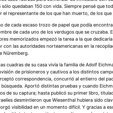
5 sólo quedaban 150 con vida. Siempre pensé que todo
ser el representante de los que han muerto, de los qu
 de cada escaso trozo de papel que podía encontrar.
nombre de cada uno de los verdugos que se cruzaba. E
es memorizados empezó la tarea a la que dedicaría e
r con las autoridades norteamericanas en la recopilac
 de Nüremberg.
cas cuadras de su casa vivía la familia de Adolf Eich
rovisión de prisioneros y cautivos a los distintos cam
terceptó correspondencia, concurrió al entierro del 
 búsqueda. Aportó distintas pruebas y cuando Eichman
os de su captura; hasta publicó su primer libro, titu
raelíes desmintieron que Wiesenthal hubiera sido clave
orgó visibilidad en un momento difícil. Y gracias a es