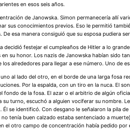
arientes en esos seis años.
ntración de Janowska. Simon permanecería allí varios
har sus conocimientos previos. Eso le permitió tambié
. De esa manera consiguió que su esposa pudiera ser 
ecidió festejar el cumpleaños de Hitler a lo grande
íos en su honor. Los nazis de Janowska habían sido ta
 los alrededores para llegar a ese número. Uno de es
 uno al lado del otro, en el borde de una larga fosa
iones. Por la espalda, con un tiro en la nuca. El so
 fondo de la fosa. El azar o el arbitrio de algún ofici
ara su turno, escuchó a alguien vociferar su nombre. 
l se identificó. Con desgano le señalaron la pila de r
e no tenía buen calzado estaba sentenciado a muert
o en el otro campo de concentración había pedido por