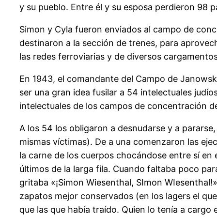
y su pueblo. Entre él y su esposa perdieron 98 p
Simon y Cyla fueron enviados al campo de conce
destinaron a la sección de trenes, para aprovec
las redes ferroviarias y de diversos cargamentos
En 1943, el comandante del Campo de Janowska d
ser una gran idea fusilar a 54 intelectuales jud
intelectuales de los campos de concentración de
A los 54 los obligaron a desnudarse y a pararse,
mismas víctimas). De a una comenzaron las ejecuc
la carne de los cuerpos chocándose entre sí en el
últimos de la larga fila. Cuando faltaba poco p
gritaba «¡Simon Wiesenthal, SImon WIesenthal!». É
zapatos mejor conservados (en los lagers el qu
que las que había traído. Quien lo tenía a carg