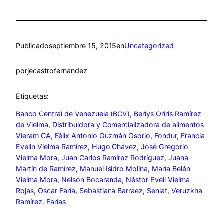
Publicado
septiembre 15, 2015
en
Uncategorized
por
jecastrofernandez
Etiquetas:
Banco Central de Venezuela (BCV)
, 
Berlys Oriris Ramírez
de Vielma
, 
Distribuidora y Comercializadora de alimentos
Vieram CA
, 
Félix Antonio Guzmán Osorio
, 
Fondur
, 
Francia
Evelin Vielma Ramírez
, 
Hugo Chávez
, 
José Gregorio
Vielma Mora
, 
Juan Carlos Ramírez Rodríguez
, 
Juana
Martín de Ramírez
, 
Manuel Isidro Molina
, 
María Belén
Vielma Mora
, 
Nelsón Bocaranda
, 
Néstor Eveli Vielma
Rojas
, 
Oscar Faría
, 
Sebastiana Barraez
, 
Seniat
, 
Veruzkha
Ramírez. Farías