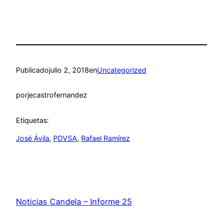
Publicado
julio 2, 2018
en
Uncategorized
por
jecastrofernandez
Etiquetas:
José Ávila
, 
PDVSA
, 
Rafael Ramírez
Noticias Candela – Informe 25