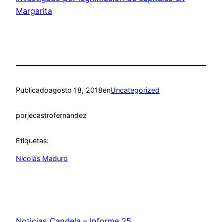
Margarita
Publicado
agosto 18, 2018
en
Uncategorized
por
jecastrofernandez
Etiquetas:
Nicolás Maduro
Noticias Candela – Informe 25