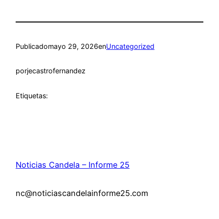
Publicado
mayo 29, 2026
en
Uncategorized
por
jecastrofernandez
Etiquetas:
Noticias Candela – Informe 25
nc@noticiascandelainforme25.com