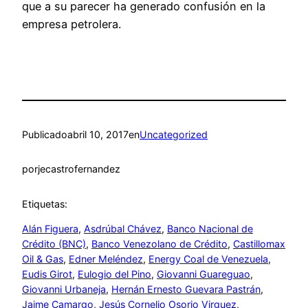
que a su parecer ha generado confusión en la
empresa petrolera.
Publicado
abril 10, 2017
en
Uncategorized
por
jecastrofernandez
Etiquetas:
Alán Figuera
, 
Asdrúbal Chávez
, 
Banco Nacional de
Crédito (BNC)
, 
Banco Venezolano de Crédito
, 
Castillomax
Oil & Gas
, 
Edner Meléndez
, 
Energy Coal de Venezuela
, 
Eudis Girot
, 
Eulogio del Pino
, 
Giovanni Guareguao
, 
Giovanni Urbaneja
, 
Hernán Ernesto Guevara Pastrán
, 
Jaime Camargo
, 
Jesús Cornelio Osorio Virguez
, 